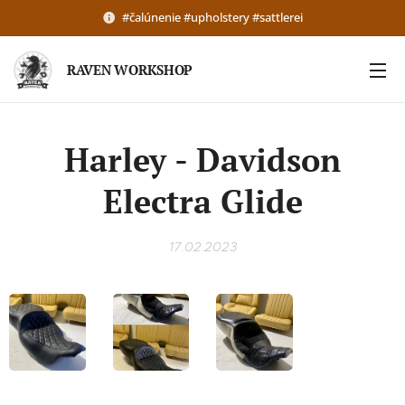
#čalúnenie #upholstery #sattlerei
RAVEN WORKSHOP
Harley - Davidson
Electra Glide
17.02.2023