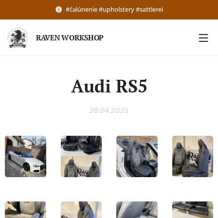
#čalúnenie #upholstery #sattlerei
RAVEN WORKSHOP
Audi RS5
28.04.2025